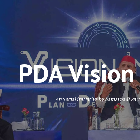
ip to main content
Skip to navigat
PDA
Vision
An Social initiative by Samajwadi Part