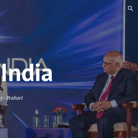
ion
 India
y : Prahari