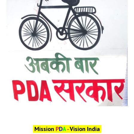
Mission
P
D
A
-
Vision India